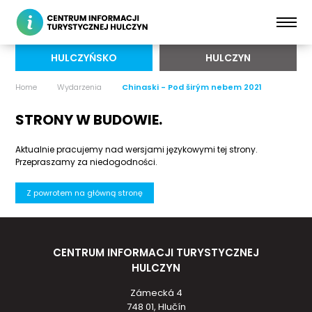
HULCZYŃSKO
HULCZYN
Home
Wydarzenia
Chinaski - Pod širým nebem 2021
STRONY W BUDOWIE.
Aktualnie pracujemy nad wersjami językowymi tej strony.
Przepraszamy za niedogodności.
Z powrotem na główną stronę
CENTRUM INFORMACJI TURYSTYCZNEJ
HULCZYN
Zámecká 4
748 01, Hlučín