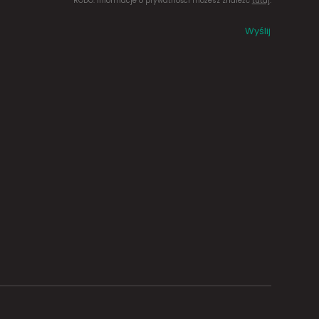
RODO. Informacje o prywatności możesz znaleźć
tutaj
.
Wyślij