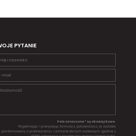
OJE PYTANIE
Pola oznaczone * są obowiązkowe.
Wypełniając i przesyłając formularz, potwierdzasz, że zostałeś
poinformowany o przetwarzaniu i ochronie danych osobowych zgodnie z