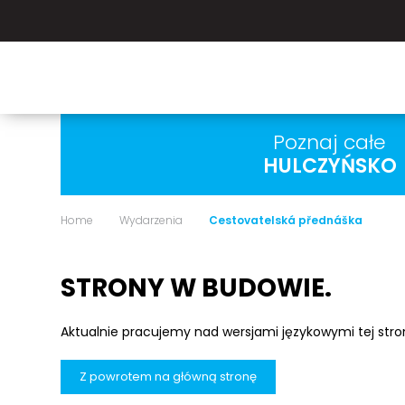
Poznaj całe
HULCZYŃSKO
Home
Wydarzenia
Cestovatelská přednáška
STRONY W BUDOWIE.
Aktualnie pracujemy nad wersjami językowymi tej str
Z powrotem na główną stronę