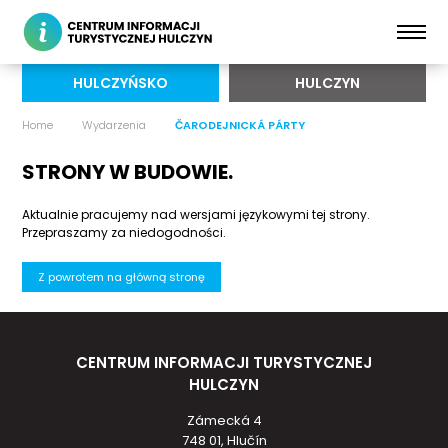
HULCZYŃSKO
HULCZYN
Home
Wydarzenia
ČARODEJNICKÁ PÁRTY
STRONY W BUDOWIE.
Aktualnie pracujemy nad wersjami językowymi tej strony.
Przepraszamy za niedogodności.
Z powrotem na główną stronę
CENTRUM INFORMACJI TURYSTYCZNEJ
HULCZYN
Zámecká 4
748 01, Hlučín