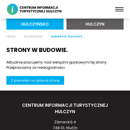
HULCZYŃSKO
HULCZYN
Home
Wydarzenia
Adventní koncert
STRONY W BUDOWIE.
Aktualnie pracujemy nad wersjami językowymi tej strony.
Przepraszamy za niedogodności.
Z powrotem na główną stronę
CENTRUM INFORMACJI TURYSTYCZNEJ
HULCZYN
Zámecká 4
748 01, Hlučín