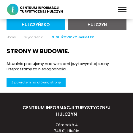
HULCZYŃSKO
HULCZYN
Home
Wydarzenia
9. SLUŽOVICKÝ JARMARK
STRONY W BUDOWIE.
Aktualnie pracujemy nad wersjami językowymi tej strony.
Przepraszamy za niedogodności.
Z powrotem na główną stronę
CENTRUM INFORMACJI TURYSTYCZNEJ
HULCZYN
Zámecká 4
748 01, Hlučín