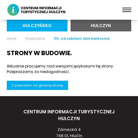
HULCZYŃSKO
HULCZYN
Home
Wydarzenia
110. od založení SDH Darkovice
STRONY W BUDOWIE.
Aktualnie pracujemy nad wersjami językowymi tej strony.
Przepraszamy za niedogodności.
Z powrotem na główną stronę
CENTRUM INFORMACJI TURYSTYCZNEJ
HULCZYN
Zámecká 4
748 01, Hlučín