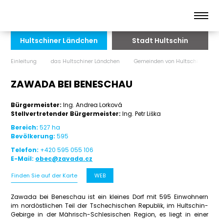
Hultschiner Ländchen
Stadt Hultschin
Einleitung
das Hultschiner Ländchen
Gemeinden von Hultschin
ZAWADA BEI BENESCHAU
Bürgermeister:
Ing. Andrea Lorková
Stellvertretender Bürgermeister:
Ing. Petr Liška
Bereich:
527 ha
Bevölkerung:
595
Telefon:
+420 595 055 106
E-Mail:
obec@zavada.cz
Finden Sie auf der Karte
WEB
Zawada bei Beneschau ist ein kleines Dorf mit 595 Einwohnern
im nordöstlichen Teil der Tschechischen Republik, im Hultschin-
Gebirge in der Mährisch-Schlesischen Region, es liegt in einer