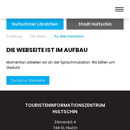
Hultschiner Ländchen
Stadt Hultschin
Einleitung
Der Aktion
Po dně mořském
DIE WEBSEITE IST IM AUFBAU
Momentan arbeiten wir an der Sprachmutation. Wir bitten um
Geduld.
Zurück zur Startseite
TOURISTENINFORMATIONSZENTRUM
HULTSCHIN
Zámecká 4
748 01, Hlučín