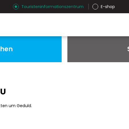
Touristeninformationszentrum
E-shop
chen
AU
tten um Geduld.