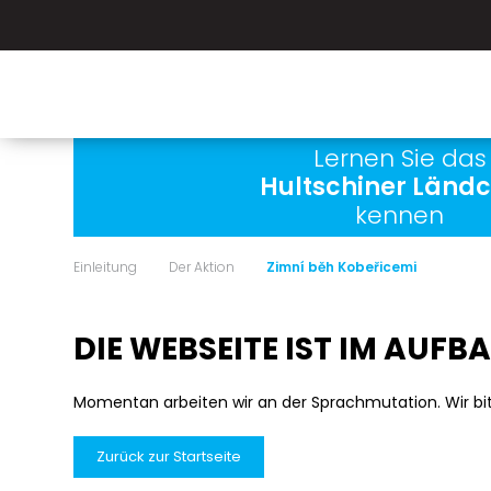
Lernen Sie das
Hultschiner Länd
kennen
Einleitung
Der Aktion
Zimní běh Kobeřicemi
DIE WEBSEITE IST IM AUFB
Momentan arbeiten wir an der Sprachmutation. Wir bi
Zurück zur Startseite