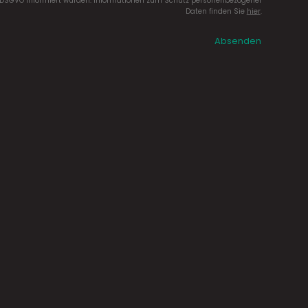
DSGVO informiert wurden. Informationen zum Schutz personenbezogener
Daten finden Sie
hier
.
Absenden