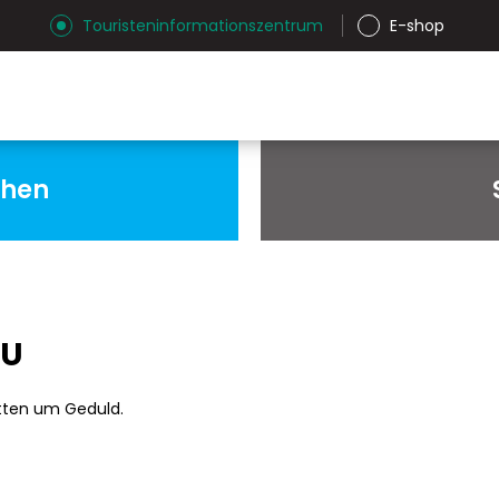
Touristeninformationszentrum
E-shop
chen
AU
tten um Geduld.