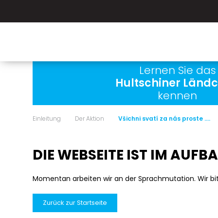
Lernen Sie das
Hultschiner Länd
kennen
Einleitung
Der Aktion
Všichni svatí za nás proste ....
DIE WEBSEITE IST IM AUFB
Momentan arbeiten wir an der Sprachmutation. Wir bi
Zurück zur Startseite