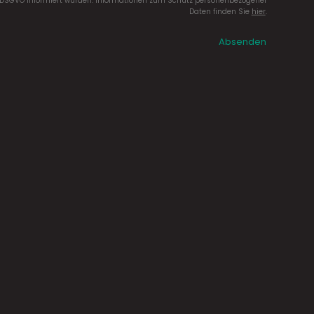
DSGVO informiert wurden. Informationen zum Schutz personenbezogener
Daten finden Sie
hier
.
Absenden