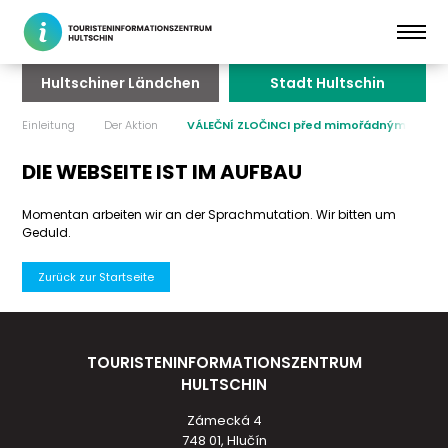
Hultschiner Ländchen
Stadt Hultschin
Einleitung
Der Aktion
VÁLEČNÍ ZLOČINCI před mimořádným vále
DIE WEBSEITE IST IM AUFBAU
Momentan arbeiten wir an der Sprachmutation. Wir bitten um
Geduld.
Zurück zur Startseite
TOURISTENINFORMATIONSZENTRUM
HULTSCHIN
Zámecká 4
748 01, Hlučín