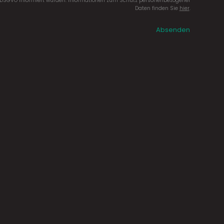
DSGVO informiert wurden. Informationen zum Schutz personenbezogener
Daten finden Sie
hier
.
Absenden