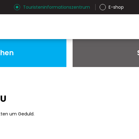
Touristeninformationszentrum
E-shop
chen
AU
tten um Geduld.