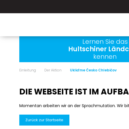
Lernen Sie das
Hultschiner Länd
kennen
Einleitung
Der Aktion
Ukliďme Česko Chlebičov
DIE WEBSEITE IST IM AUFB
Momentan arbeiten wir an der Sprachmutation. Wir bi
Zurück zur Startseite