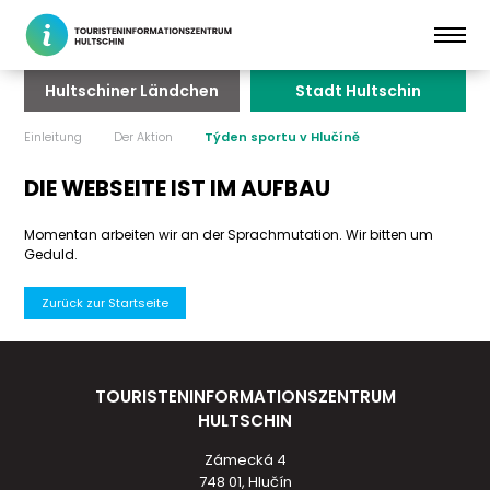
Hultschiner Ländchen
Stadt Hultschin
Einleitung
Der Aktion
Týden sportu v Hlučíně
DIE WEBSEITE IST IM AUFBAU
Momentan arbeiten wir an der Sprachmutation. Wir bitten um
Geduld.
Zurück zur Startseite
TOURISTENINFORMATIONSZENTRUM
HULTSCHIN
Zámecká 4
748 01, Hlučín