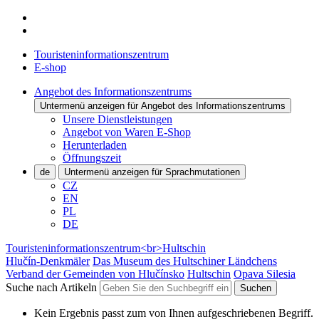
Touristeninformationszentrum
E-shop
Angebot des Informationszentrums
Untermenü anzeigen für Angebot des Informationszentrums
Unsere Dienstleistungen
Angebot von Waren E-Shop
Herunterladen
Öffnungszeit
de
Untermenü anzeigen für Sprachmutationen
CZ
EN
PL
DE
Touristeninformationszentrum<br>Hultschin
Hlučín-Denkmäler
Das Museum des Hultschiner Ländchens
Verband der Gemeinden von Hlučínsko
Hultschin
Opava Silesia
Suche nach Artikeln
Suchen
Kein Ergebnis passt zum von Ihnen aufgeschriebenen Begriff.