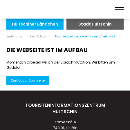
Hultschiner Ländchen
Stadt Hultschin
Einleitung
Der Aktion
Slavnostní rozvícení vánočního stromu
DIE WEBSEITE IST IM AUFBAU
Momentan arbeiten wir an der Sprachmutation. Wir bitten um
Geduld.
Zurück zur Startseite
TOURISTENINFORMATIONSZENTRUM
HULTSCHIN
Zámecká 4
748 01, Hlučín