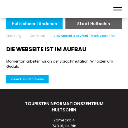
Hultschiner Ländchen
Stadt Hultschin
Einleitung
Der Aktion
Slavnostní otevření "Malé vodní nádrže"
DIE WEBSEITE IST IM AUFBAU
Momentan arbeiten wir an der Sprachmutation. Wir bitten um
Geduld.
Zurück zur Startseite
TOURISTENINFORMATIONSZENTRUM
HULTSCHIN
Zámecká 4
748 01, Hlučín