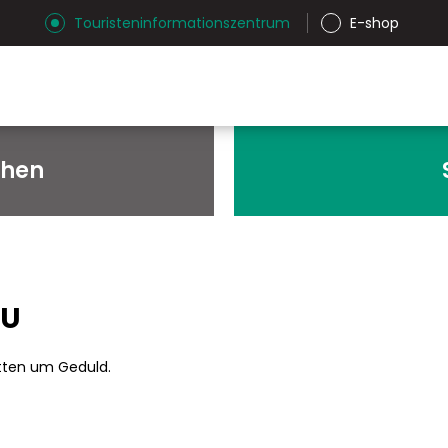
Touristeninformationszentrum
E-shop
chen
AU
tten um Geduld.