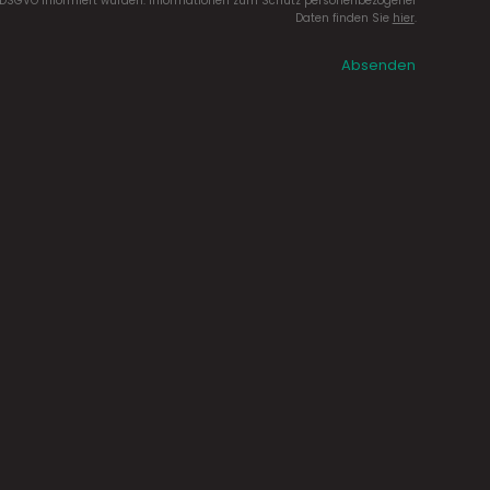
DSGVO informiert wurden. Informationen zum Schutz personenbezogener
Daten finden Sie
hier
.
Absenden