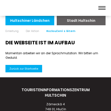
Hultschiner Ländchen
Stadt Hultschin
Einleitung
Der Aktion
Rozloučení s létem
DIE WEBSEITE IST IM AUFBAU
Momentan arbeiten wir an der Sprachmutation. Wir bitten um
Geduld.
Zurück zur Startseite
TOURISTENINFORMATIONSZENTRUM
HULTSCHIN
Zámecká 4
748 01, Hlučín