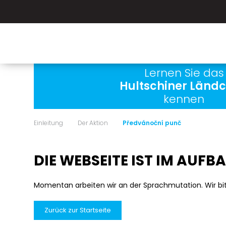
Lernen Sie das
Hultschiner Länd
kennen
Einleitung
Der Aktion
Předvánoční punč
DIE WEBSEITE IST IM AUFB
Momentan arbeiten wir an der Sprachmutation. Wir bi
Zurück zur Startseite