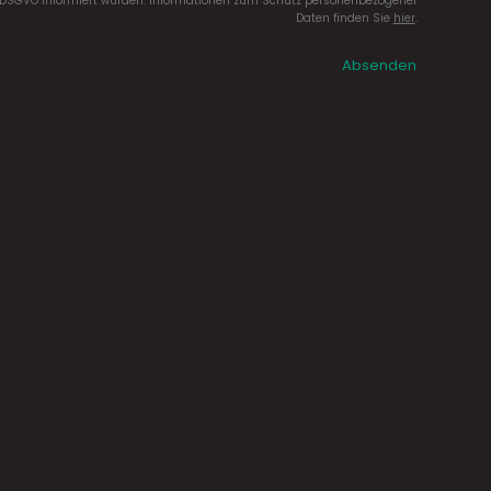
DSGVO informiert wurden. Informationen zum Schutz personenbezogener
Daten finden Sie
hier
.
Absenden