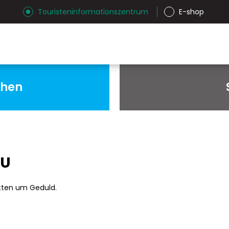
Touristeninformationszentrum
E-shop
chen
AU
tten um Geduld.