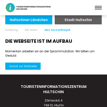
Hultschiner Ländchen
Stadt Hultschin
Einleitung
Der Aktion
Noc na Karlštejně
DIE WEBSEITE IST IM AUFBAU
Momentan arbeiten wir an der Sprachmutation. Wir bitten um
Geduld.
Zurück zur Startseite
TOURISTENINFORMATIONSZENTRUM
HULTSCHIN
Zámecká 4
748 01, Hlučín