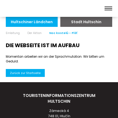
Hultschiner Ländchen
Stadt Hultschin
Einleitung
Der Aktion
Noc kostelů - Píšť
DIE WEBSEITE IST IM AUFBAU
Momentan arbeiten wir an der Sprachmutation. Wir bitten um
Geduld.
Zurück zur Startseite
TOURISTENINFORMATIONSZENTRUM
HULTSCHIN
Zámecká 4
748 01, Hlučín