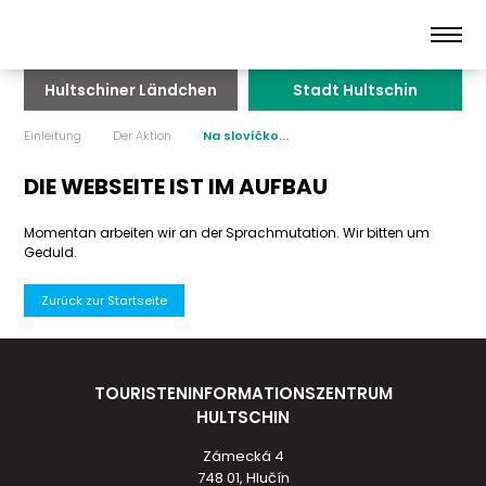
Hultschiner Ländchen
Stadt Hultschin
Einleitung
Der Aktion
Na slovíčko...
DIE WEBSEITE IST IM AUFBAU
Momentan arbeiten wir an der Sprachmutation. Wir bitten um
Geduld.
Zurück zur Startseite
TOURISTENINFORMATIONSZENTRUM
HULTSCHIN
Zámecká 4
748 01, Hlučín