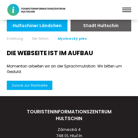
Hultschiner Ländchen
Stadt Hultschin
Einleitung
Der Aktion
Myslivecký ples
DIE WEBSEITE IST IM AUFBAU
Momentan arbeiten wir an der Sprachmutation. Wir bitten um
Geduld.
Zurück zur Startseite
TOURISTENINFORMATIONSZENTRUM
HULTSCHIN
Zámecká 4
748 01, Hlučín