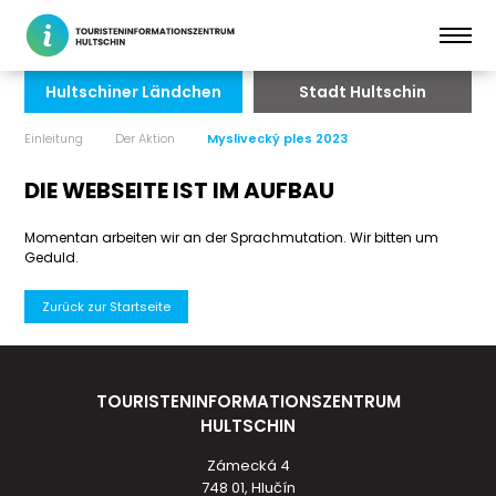
Hultschiner Ländchen
Stadt Hultschin
Einleitung
Der Aktion
Myslivecký ples 2023
DIE WEBSEITE IST IM AUFBAU
Momentan arbeiten wir an der Sprachmutation. Wir bitten um
Geduld.
Zurück zur Startseite
TOURISTENINFORMATIONSZENTRUM
HULTSCHIN
Zámecká 4
748 01, Hlučín