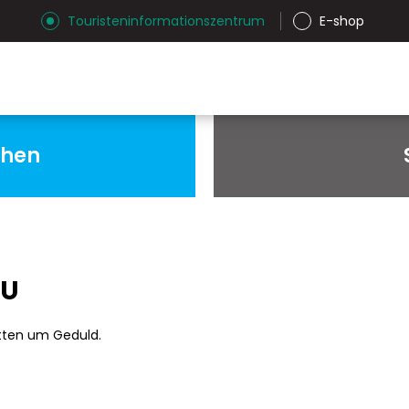
Touristeninformationszentrum
E-shop
chen
AU
tten um Geduld.