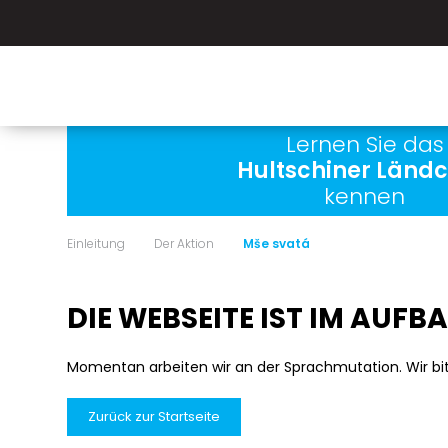
Lernen Sie das
Hultschiner Länd
kennen
Einleitung
Der Aktion
Mše svatá
DIE WEBSEITE IST IM AUFB
Momentan arbeiten wir an der Sprachmutation. Wir bi
Zurück zur Startseite