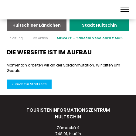
Hultschiner Ländchen
Stadt Hultschin
Einleitung
Der Aktion
MOZART - Taneční veselohra z Mozartova 
DIE WEBSEITE IST IM AUFBAU
Momentan arbeiten wir an der Sprachmutation. Wir bitten um
Geduld.
Zurück zur Startseite
TOURISTENINFORMATIONSZENTRUM
HULTSCHIN
Zámecká 4
748 01, Hlučín