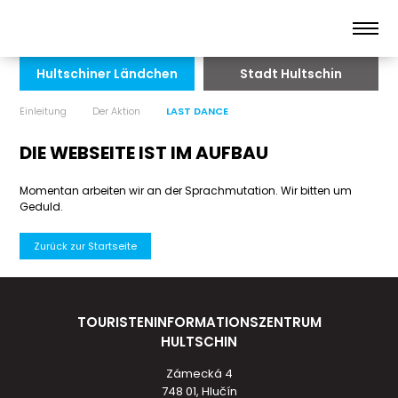
Hultschiner Ländchen
Stadt Hultschin
Einleitung
Der Aktion
LAST DANCE
DIE WEBSEITE IST IM AUFBAU
Momentan arbeiten wir an der Sprachmutation. Wir bitten um
Geduld.
Zurück zur Startseite
TOURISTENINFORMATIONSZENTRUM
HULTSCHIN
Zámecká 4
748 01, Hlučín