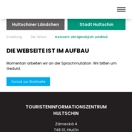
Hultschiner Ländchen
Stadt Hultschin
Einleitung
Der Aktion
Koncert Ukrajinských umělců
DIE WEBSEITE IST IM AUFBAU
Momentan arbeiten wir an der Sprachmutation. Wir bitten um
Geduld.
Zurück zur Startseite
TOURISTENINFORMATIONSZENTRUM
HULTSCHIN
Zámecká 4
748 01, Hlučín