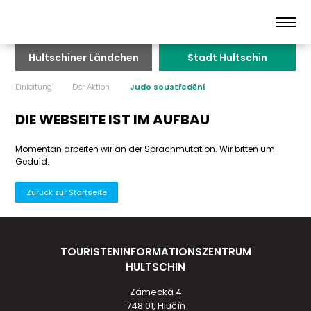
Hultschiner Ländchen
Stadt Hultschin
Einleitung
Der Aktion
Judo soustředění
DIE WEBSEITE IST IM AUFBAU
Momentan arbeiten wir an der Sprachmutation. Wir bitten um
Geduld.
Zurück zur Startseite
TOURISTENINFORMATIONSZENTRUM
HULTSCHIN
Zámecká 4
748 01, Hlučín