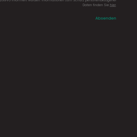
DSGVO informiert wurden. Informationen zum Schutz personenbezogener
Daten finden Sie
hier
.
Absenden