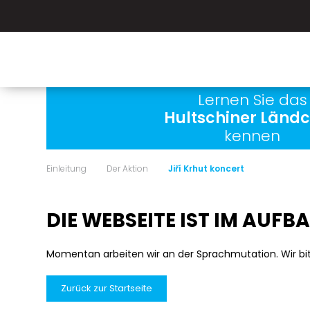
Lernen Sie das
Hultschiner Länd
kennen
Einleitung
Der Aktion
Jiří Krhut koncert
DIE WEBSEITE IST IM AUFB
Momentan arbeiten wir an der Sprachmutation. Wir bi
Zurück zur Startseite