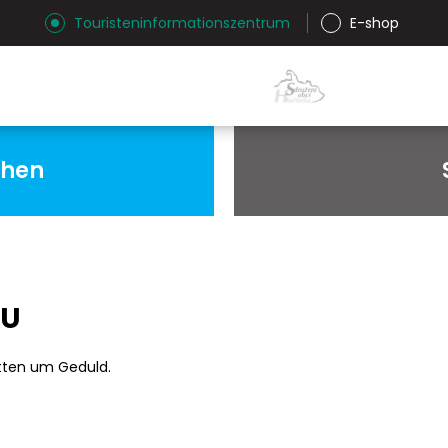
Touristeninformationszentrum
E-shop
chen
AU
tten um Geduld.