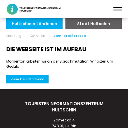
Hultschiner Ländchen
Stadt Hultschin
Einleitung
Der Aktion
Jarní ptačí stezka
DIE WEBSEITE IST IM AUFBAU
Momentan arbeiten wir an der Sprachmutation. Wir bitten um
Geduld.
Zurück zur Startseite
TOURISTENINFORMATIONSZENTRUM
HULTSCHIN
Zámecká 4
748 01, Hlučín