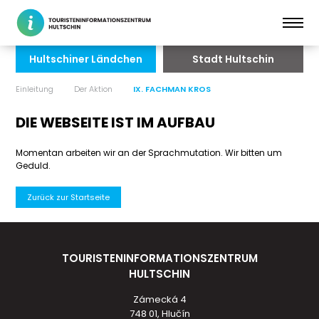
Hultschiner Ländchen
Stadt Hultschin
Einleitung
Der Aktion
IX. FACHMAN KROS
DIE WEBSEITE IST IM AUFBAU
Momentan arbeiten wir an der Sprachmutation. Wir bitten um
Geduld.
Zurück zur Startseite
TOURISTENINFORMATIONSZENTRUM
HULTSCHIN
Zámecká 4
748 01, Hlučín