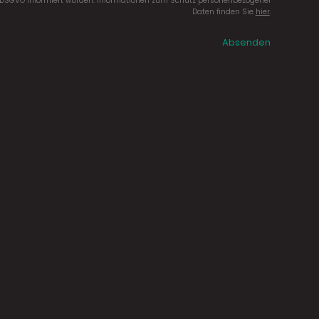
DSGVO informiert wurden. Informationen zum Schutz personenbezogener
Daten finden Sie
hier
.
Absenden