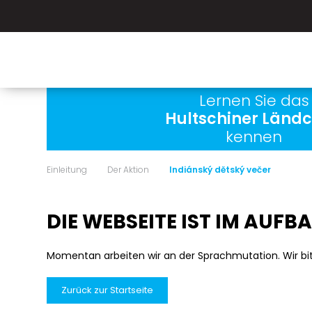
Lernen Sie das
Hultschiner Länd
kennen
Einleitung
Der Aktion
Indiánský dětský večer
DIE WEBSEITE IST IM AUFB
Momentan arbeiten wir an der Sprachmutation. Wir bi
Zurück zur Startseite