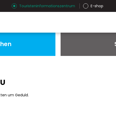
Touristeninformationszentrum
E-shop
chen
AU
tten um Geduld.