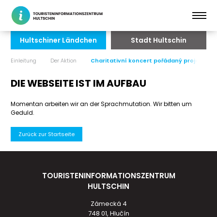
Hultschiner Ländchen
Stadt Hultschin
Einleitung
Der Aktion
Charitativní koncert pořádaný projekte
DIE WEBSEITE IST IM AUFBAU
Momentan arbeiten wir an der Sprachmutation. Wir bitten um
Geduld.
Zurück zur Startseite
TOURISTENINFORMATIONSZENTRUM
HULTSCHIN
Zámecká 4
748 01, Hlučín