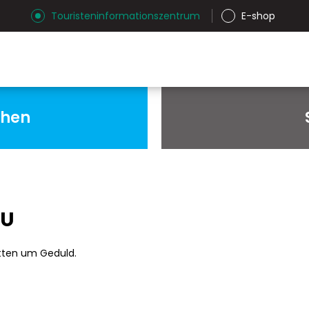
Touristeninformationszentrum
E-shop
chen
AU
tten um Geduld.