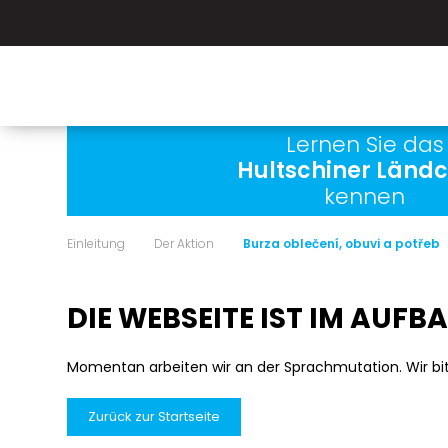
Lernen Sie das
Hultschiner Länd
kennen
Einleitung
Der Aktion
Burza oblečení, obuvi a potřeb
DIE WEBSEITE IST IM AUFB
Momentan arbeiten wir an der Sprachmutation. Wir bi
Zurück zur Startseite