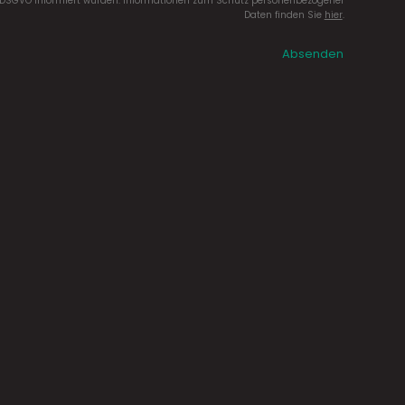
DSGVO informiert wurden. Informationen zum Schutz personenbezogener
Daten finden Sie
hier
.
Absenden