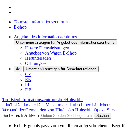
Touristeninformationszentrum
E-shop
Angebot des Informationszentrums
Untermenü anzeigen für Angebot des Informationszentrums
Unsere Dienstleistungen
Angebot von Waren E-Shop
Herunterladen
Öffnungszeit
de
Untermenü anzeigen für Sprachmutationen
CZ
EN
PL
DE
Touristeninformationszentrum<br>Hultschin
Hlučín-Denkmäler
Das Museum des Hultschiner Ländchens
Verband der Gemeinden von Hlučínsko
Hultschin
Opava Silesia
Suche nach Artikeln
Suchen
Kein Ergebnis passt zum von Ihnen aufgeschriebenen Begriff.